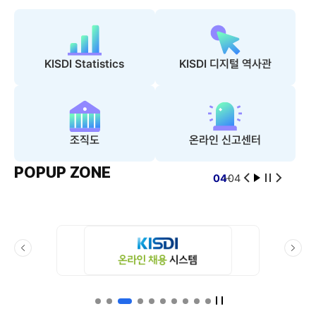
이
재
일
다
전
생
시
음
슬
정
슬
라
지
라
KISDI Statistics
KISDI 디지털 역사관
이
이
드
드
조직도
온라인 신고센터
POPUP ZONE
04
04
이
재
일
다
전
생
시
음
슬
정
슬
배
라
지
라
너
이
이
이
다
존
드
드
전
음
슬
슬