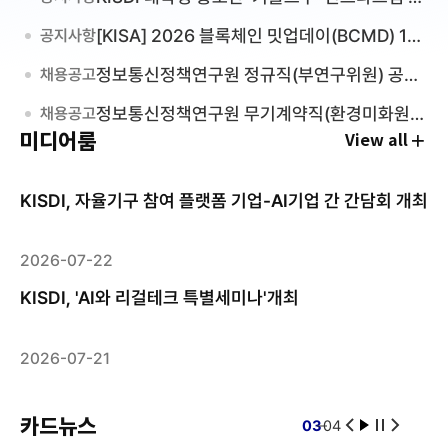
즈 이벤트(8.3~8.9) ‘사( )해’ 빈칸 채우기
[KISA] 2026 블록체인 밋업데이(BCMD) 18
공지사항
회차 교육생 모집
정보통신정책연구원 정규직(부연구위원) 공개
채용공고
채용 면접전형 합격자 안내
정보통신정책연구원 무기계약직(환경미화원)
채용공고
미디어룸
공개채용 서류전형 합격자 안내
View all
KISDI, 자율기구 참여 플랫폼 기업-AI기업 간 간담회 개최
2026-07-22
KISDI, 'AI와 리걸테크 특별세미나'개최
2026-07-21
카드뉴스
03
04