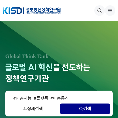
본문내용 바로가기
주메뉴 바로가기
Global Think Tank
글로벌 AI 혁신
을 선도하는
정책연구기관
10
이동통신
1
경쟁 시장 투자
검
2
보고서
상세검색
검색
색
3
미디어룸