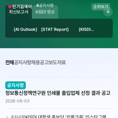
어
4
공지사항
인기검색어
순위보기
입
5
채용
최
최신보고서
KISDI 영상
력
6
발간물
신
7
인공지능
보
8
컨퍼런스
고
[AI Outlook]
[STAT Report]
[KISDI
9
플랫폼
서
Perspectives]
10
이동통신
더
1
경쟁 시장 투자
보
기
게
전체
공지사항
채용공고
보도자료
시
판,
공지사항
미
정보통신정책연구원 인쇄물 출입업체 선정 결과 공고
디
어
2026-08-03
룸
KISDI 대학생 홍보단 '키플크루' 인스타그램 퀴
공지사항