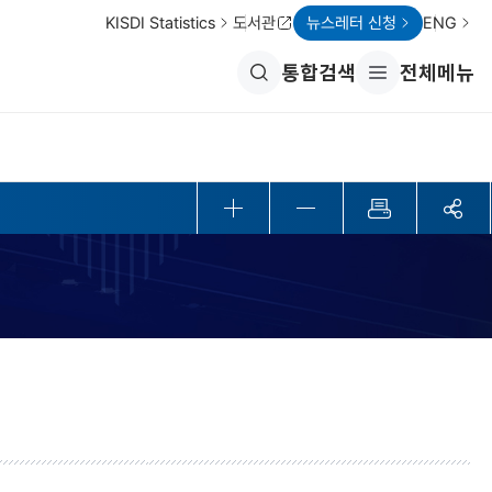
KISDI Statistics
도서관
뉴스레터 신청
ENG
통합검색
전체메뉴
전
체
메
뉴
열
기