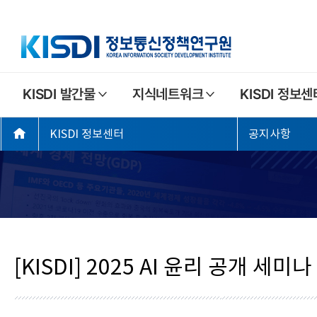
주
KISDI 발간물
지식네트워크
KISDI 정보센
요
좌
메
KISDI 정보센터
공지사항
측
뉴
메
뉴
[KISDI] 2025 AI 윤리 공개 세미나