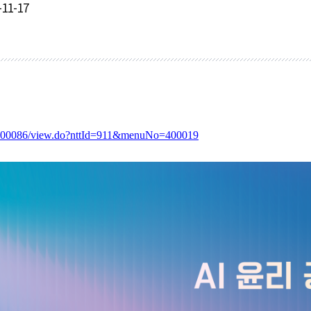
-11-17
bs/B0000086/view.do?nttId=911&menuNo=400019