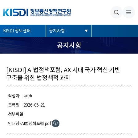
본문내용 바로가기
주메뉴 바로가기
좌
KISDI 정보센터
공지사항
측
공지사항
메
뉴
[KISDI] AI법정책포럼, AX 시대 국가 혁신 기반
구축을 위한 법정책적 과제
작성자
kisdi
등록일
2026-05-21
첨부파일
안내장-AI법정책포럼.pdf