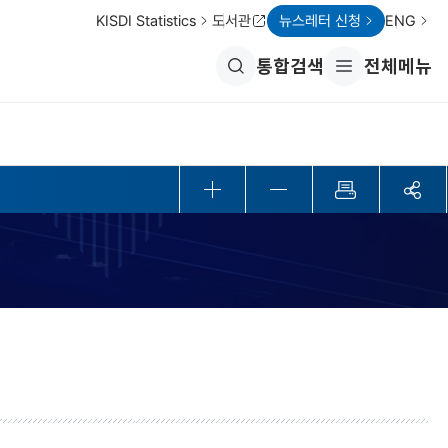
KISDI Statistics
도서관
뉴스레터 신청
ENG
통합검색
전체메뉴
전
체
메
뉴
열
기