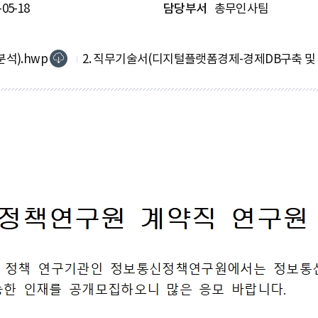
-05-18
담당부서
총무인사팀
석).hwp
2. 직무기술서(디지털플랫폼경제-경제DB구축 및 