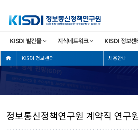
주
KISDI 발간물
지식네트워크
KISDI 정보센
요
좌
메
KISDI 정보센터
채용안내
측
뉴
메
뉴
정보통신정책연구원 계약직 연구원