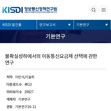
본문내용 바로가기
주메뉴 바로가기
좌
KISDI 발간물
연구보고서
기본연구
측
기본연구
메
뉴
불확실성하에서의 이동통신요금제 선택에 관한
연구
저자
이민석,이솔희
다운로드수
4913
미리보기수
19827
게재지
기본연구
권호
기본연구16-11