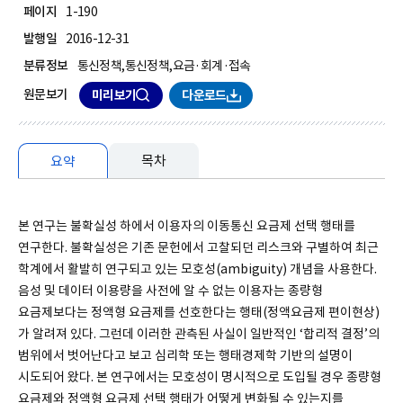
페이지
1-190
발행일
2016-12-31
분류정보
통신정책,통신정책,요금·회계·접속
원문보기
미리보기
다운로드
목차
요약
요약
본 연구는 불확실성 하에서 이용자의 이동통신 요금제 선택 행태를
연구한다. 불확실성은 기존 문헌에서 고찰되던 리스크와 구별하여 최근
학계에서 활발히 연구되고 있는 모호성(ambiguity) 개념을 사용한다.
음성 및 데이터 이용량을 사전에 알 수 없는 이용자는 종량형
요금제보다는 정액형 요금제를 선호한다는 행태(정액요금제 편이현상)
가 알려져 있다. 그런데 이러한 관측된 사실이 일반적인 ‘합리적 결정’의
범위에서 벗어난다고 보고 심리학 또는 행태경제학 기반의 설명이
시도되어 왔다. 본 연구에서는 모호성이 명시적으로 도입될 경우 종량형
요금제와 정액형 요금제 선택 행태가 어떻게 변화될 수 있는지를