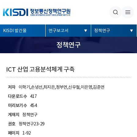
본문내용 바로가기
주메뉴 바로가기
좌
KISDI 발간물
연구보고서
정책연구
측
정책연구
메
뉴
ICT 산업 고용분석체계 구축
저자
이학기,손녕선,최지은,정부연,신우철,이은영,김준연
다운로드수
417
미리보기수
454
게재지
정책연구
권호
정책연구23-29
페이지
1-92