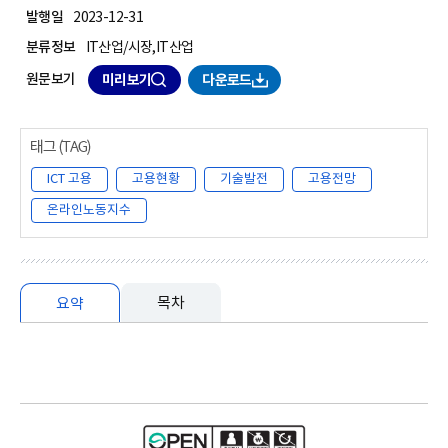
발행일
2023-12-31
분류정보
IT산업/시장,IT산업
원문보기
미리보기
다운로드
ICT 고용
고용현황
기술발전
고용전망
온라인노동지수
목차
요약
요약