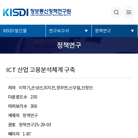
본문내용 바로가기
주메뉴 바로가기
좌
KISDI 발간물
연구보고서
정책연구
측
정책연구
메
뉴
ICT 산업 고용분석체계 구축
저자
이학기,손녕선,최지은,정부연,신우철,진정민
다운로드수
230
미리보기수
306
게재지
정책연구
권호
정책연구25-29-03
페이지
1-87