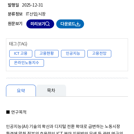
발행일
2025-12-31
분류정보
IT산업/시장
원문보기
미리보기
다운로드
ICT 고용
고용현황
인공지능
고용전망
온라인노동지수
목차
요약
요약
■ 연구목적
인공지능(AI) 기술의 확산과 디지털 전환 확대로 급변하는 노동시장
환경에 맞춰 정부의 효율적인 ICT 분야 지원방안 모색 등 관련 연구의