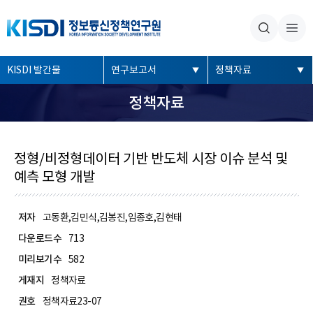
본문내용 바로가기
주메뉴 바로가기
좌
KISDI 발간물
연구보고서
정책자료
측
정책자료
메
뉴
정형/비정형데이터 기반 반도체 시장 이슈 분석 및
예측 모형 개발
저자
고동환,김민식,김봉진,임종호,김현태
다운로드수
713
미리보기수
582
게재지
정책자료
권호
정책자료23-07