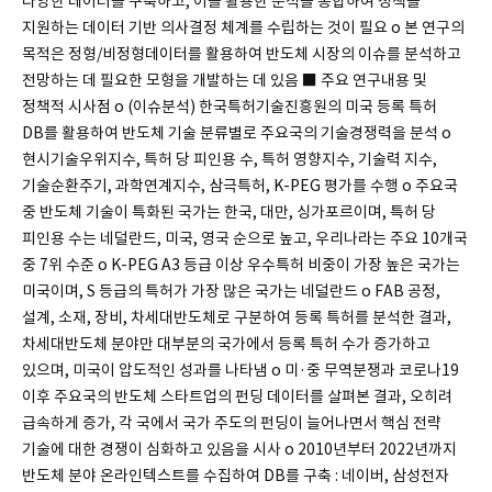
다양한 데이터를 구축하고, 이를 활용한 분석을 종합하여 정책을
지원하는 데이터 기반 의사결정 체계를 수립하는 것이 필요 o 본 연구의
목적은 정형/비정형데이터를 활용하여 반도체 시장의 이슈를 분석하고
전망하는 데 필요한 모형을 개발하는 데 있음 ■ 주요 연구내용 및
정책적 시사점 o (이슈분석) 한국특허기술진흥원의 미국 등록 특허
DB를 활용하여 반도체 기술 분류별로 주요국의 기술경쟁력을 분석 o
현시기술우위지수, 특허 당 피인용 수, 특허 영향지수, 기술력 지수,
기술순환주기, 과학연계지수, 삼극특허, K-PEG 평가를 수행 o 주요국
중 반도체 기술이 특화된 국가는 한국, 대만, 싱가포르이며, 특허 당
피인용 수는 네덜란드, 미국, 영국 순으로 높고, 우리나라는 주요 10개국
중 7위 수준 o K-PEG A3 등급 이상 우수특허 비중이 가장 높은 국가는
미국이며, S 등급의 특허가 가장 많은 국가는 네덜란드 o FAB 공정,
설계, 소재, 장비, 차세대반도체로 구분하여 등록 특허를 분석한 결과,
차세대반도체 분야만 대부분의 국가에서 등록 특허 수가 증가하고
있으며, 미국이 압도적인 성과를 나타냄 o 미·중 무역분쟁과 코로나19
이후 주요국의 반도체 스타트업의 펀딩 데이터를 살펴본 결과, 오히려
급속하게 증가, 각 국에서 국가 주도의 펀딩이 늘어나면서 핵심 전략
기술에 대한 경쟁이 심화하고 있음을 시사 o 2010년부터 2022년까지
반도체 분야 온라인텍스트를 수집하여 DB를 구축 : 네이버, 삼성전자