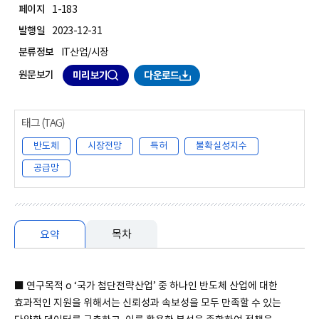
페이지
1-183
발행일
2023-12-31
분류정보
IT산업/시장
원문보기
미리보기
다운로드
반도체
시장전망
특허
불확실성지수
공급망
목차
요약
요약
■ 연구목적 o ‘국가 첨단전략산업’ 중 하나인 반도체 산업에 대한
효과적인 지원을 위해서는 신뢰성과 속보성을 모두 만족할 수 있는