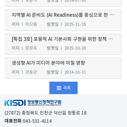
저자
오윤석
발행일
2024-07-30
지역별 AI 준비도 (AI Readiness)를 중심으로 한 지역 균형 발전 전략 연구
저자
이으뜸
발행일
2025-11-28
[특집 3호] 포용적 AI 기본사회 구현을 위한 정책 방향: 보편적 접근, 안전한 서비스, 책임 있는 활용
저자
문정욱
발행일
2025-10-28
생성형 AI가 미디어 분야에 미칠 영향
저자
곽동균
발행일
2024-10-31
목록
(27872) 충청북도 진천군 덕산읍 정통로 18
대표전화
043-531-4114