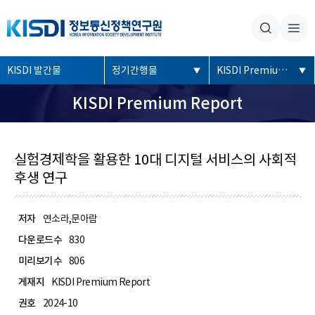
본문내용 바로가기
주메뉴 바로가기
좌
KISDI 발간물
정기간행물
KISDI Premium Report
측
KISDI Premium Report
메
뉴
실험경제학을 활용한 10대 디지털 서비스의 사회적
후생 연구
저자
연소라,문아람
다운로드수
830
미리보기수
806
게재지
KISDI Premium Report
권호
2024-10