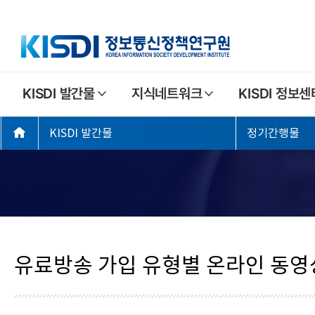
주
KISDI 발간물
지식네트워크
KISDI 정보센
요
좌
메
KISDI 발간물
정기간행물
측
뉴
메
뉴
유료방송 가입 유형별 온라인 동영상