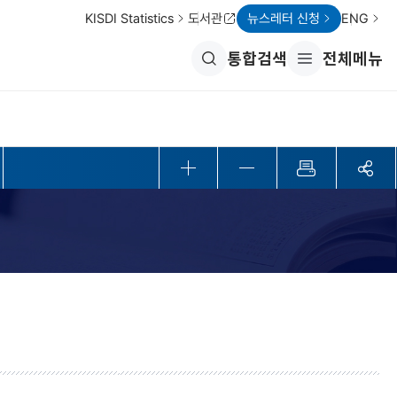
KISDI Statistics
도서관
뉴스레터 신청
ENG
통합검색
전체메뉴
전
체
메
뉴
열
기