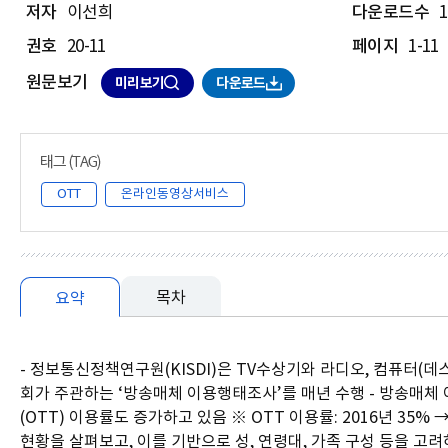
저자
이선희
다운로드수
1
권호
20-11
페이지
1-11
원문보기
미리보기
다운로드
OTT
온라인동영상서비스
목차
요약
요
- 정보통신정책연구원(KISDI)은 TV수상기와 라디오, 컴퓨터(
약
회가 주관하는 ‘방송매체 이용행태조사’를 매년 수행 - 방송매체 
(OTT) 이용률도 증가하고 있음 ※ OTT 이용률: 2016년 35% →
현황을 살펴보고, 이를 기반으로 성, 연령대, 가족 구성 등을 고