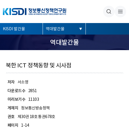
본문내용 바로가기
주메뉴 바로가기
좌
KISDI 발간물
역대발간물
측
역대발간물
메
뉴
북한 ICT 정책동향 및 시사점
저자
서소영
다운로드수
2851
미리보기수
11103
게재지
정보통신방송정책
권호
제30권 18호 통권678호
페이지
1-14