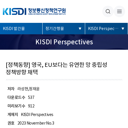
본문내용 바로가기
주메뉴 바로가기
좌
KISDI 발간물
정기간행물
KISDI Perspectives
측
KISDI Perspectives
메
뉴
[정책동향] 영국, EU보다는 유연한 망 중립성
정책방향 채택
저자
라성현,정재윤
다운로드수
537
미리보기수
912
게재지
KISDI Perspectives
권호
2023 November No.3