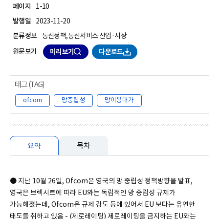
페이지
1-10
발행일
2023-11-20
분류정보
통신정책,통신서비스 산업·시장
원문보기
미리보기
다운로드
ofcom
망중립성
망이용대가
목차
요약
요약
● 지난 10월 26일, Ofcom은 영국의 망 중립성 정책방향을 발표,
영국은 브렉시트에 따라 EU와는 독립적인 망 중립성 규제가
가능해졌는데, Ofcom은 규제 강도 등에 있어서 EU 보다는 유연한
태도를 취하고 있음 - (제로레이팅) 제로레이팅을 금지하는 EU와는