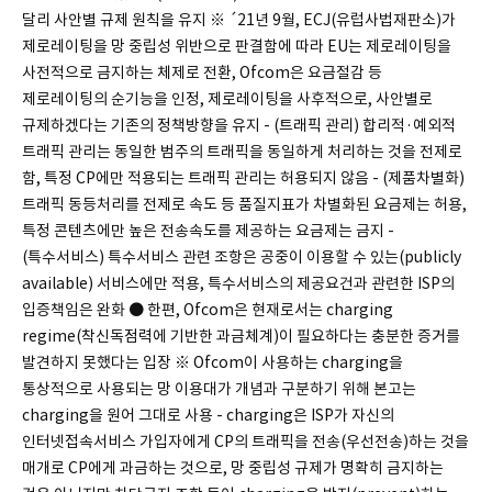
달리 사안별 규제 원칙을 유지 ※ ´21년 9월, ECJ(유럽사법재판소)가
제로레이팅을 망 중립성 위반으로 판결함에 따라 EU는 제로레이팅을
사전적으로 금지하는 체제로 전환, Ofcom은 요금절감 등
제로레이팅의 순기능을 인정, 제로레이팅을 사후적으로, 사안별로
규제하겠다는 기존의 정책방향을 유지 - (트래픽 관리) 합리적·예외적
트래픽 관리는 동일한 범주의 트래픽을 동일하게 처리하는 것을 전제로
함, 특정 CP에만 적용되는 트래픽 관리는 허용되지 않음 - (제품차별화)
트래픽 동등처리를 전제로 속도 등 품질지표가 차별화된 요금제는 허용,
특정 콘텐츠에만 높은 전송속도를 제공하는 요금제는 금지 -
(특수서비스) 특수서비스 관련 조항은 공중이 이용할 수 있는(publicly
available) 서비스에만 적용, 특수서비스의 제공요건과 관련한 ISP의
입증책임은 완화 ● 한편, Ofcom은 현재로서는 charging
regime(착신독점력에 기반한 과금체계)이 필요하다는 충분한 증거를
발견하지 못했다는 입장 ※ Ofcom이 사용하는 charging을
통상적으로 사용되는 망 이용대가 개념과 구분하기 위해 본고는
charging을 원어 그대로 사용 - charging은 ISP가 자신의
인터넷접속서비스 가입자에게 CP의 트래픽을 전송(우선전송)하는 것을
매개로 CP에게 과금하는 것으로, 망 중립성 규제가 명확히 금지하는