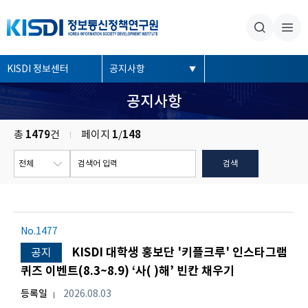
본문내용 바로가기
주메뉴 바로가기
좌
KISDI 정보센터
공지사항
측
공지사항
메
뉴
총
1479
건
페이지
1
/
148
No.1477
KISDI 대학생 홍보단 '키플크루' 인스타그램
공지
퀴즈 이벤트(8.3~8.9) ‘사( )해’ 빈칸 채우기
등록일
2026.08.03