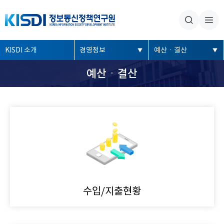
본문내용 바로가기
주메뉴 바로가기
좌
KISDI 소개
경영정보
예산ㆍ결산
측
예산ㆍ결산
메
뉴
수입/지출현황