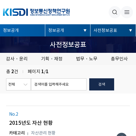
본문내용 바로가기
주메뉴 바로가기
좌
정보공개
정보공개
사전정보공표
측
사전정보공표
메
뉴
감사・윤리
기획・재정
법무・노무
총무인사
총
2
건
페이지
1
/
1
No.2
2015년도 자산 현황
카테고리
자산관리 현황