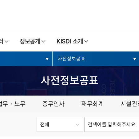
본문내용 바로가기
주메뉴 바로가기
터
정보공개
KISDI 소개
사전정보공표
사전정보공표
법무・노무
총무인사
재무회계
시설관