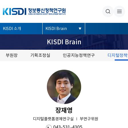
본문내용 바로가기
주메뉴 바로가기
좌
KISDI 소개
KISDI Brain
측
KISDI Brain
메
뉴
부원장
기획조정실
인공지능정책연구
디지털정책
장재영
디지털플랫폼경제연구실
부연구위원
043-531-4305