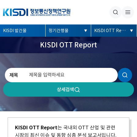
본문내용 바로가기
주메뉴 바로가기
좌
KISDI 발간물
정기간행물
KISDI OTT Report
측
KISDI OTT Report
메
뉴
검색
제목
영역
상세검색
KISDI OTT Report
는 국내외 OTT 산업 및 관련
시장의 최신 이슈 및 동향 심층 분석 보고서입니다.