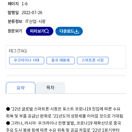
페이지
1-6
발행일
2022-07-26
분류정보
IT산업·시장
원문보기
미리보기
다운로드
우크라이나 사태
중국 재봉쇄
스마트폰 시장
목차
요약
요약
● '22년 글로벌 스마트폰 시장은 포스트 코로나19 진입에 따른 수요
회복 및 부품 공급난 완화로 '21년도의 성장세를 이어갈 것으로 기대됨
● 그러나, 러시아·우크라이나 전쟁 발발, 코로나19 재확산으로 중국
주요 도시 봉쇄 등에 따른 수요 위축 및 공급 차질로 '22년 1분기부터