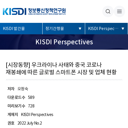
본문내용 바로가기
주메뉴 바로가기
좌
KISDI 발간물
정기간행물
KISDI Perspectives
측
KISDI Perspectives
메
뉴
[시장동향] 우크라이나 사태와 중국 코로나
재봉쇄에 따른 글로벌 스마트폰 시장 및 업체 현황
저자
오정숙
다운로드수
589
미리보기수
728
게재지
KISDI Perspectives
권호
2022 July No.2