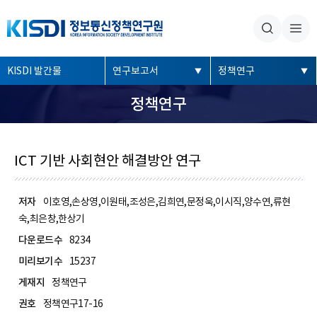
본문내용 바로가기
주메뉴 바로가기
좌
KISDI 발간물
연구보고서
정책연구
측
정책연구
메
뉴
ICT 기반 사회현안 해결방안 연구
저자
이호영,손상영,이원태,조성은,김희연,문정욱,이시직,양수연,류현
숙,최은창,한상기
다운로드수
8234
미리보기수
15237
게재지
정책연구
권호
정책연구17-16