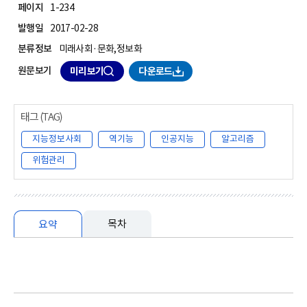
페이지
1-234
발행일
2017-02-28
분류정보
미래사회·문화,정보화
원문보기
미리보기
다운로드
지능정보사회
역기능
인공지능
알고리즘
위험관리
목차
요약
요약