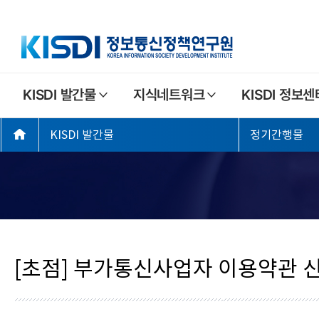
주
KISDI 발간물
지식네트워크
KISDI 정보센
요
좌
메
KISDI 발간물
정기간행물
측
뉴
메
뉴
[초점] 부가통신사업자 이용약관 신