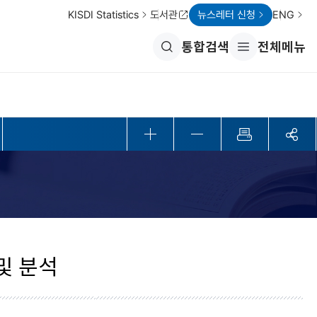
KISDI Statistics
도서관
뉴스레터 신청
ENG
통합검색
전체메뉴
전
체
메
뉴
열
기
및 분석